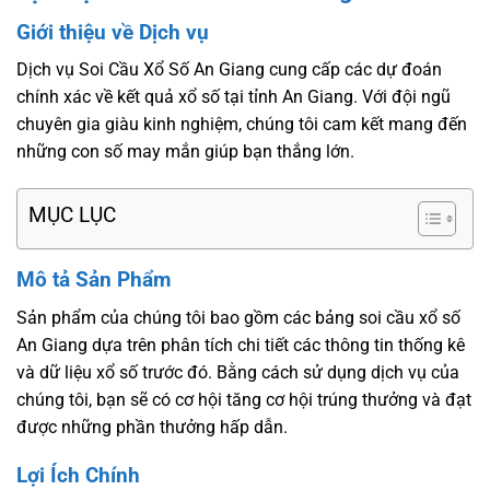
Giới thiệu về Dịch vụ
Dịch vụ Soi Cầu Xổ Số An Giang cung cấp các dự đoán
chính xác về kết quả xổ số tại tỉnh An Giang. Với đội ngũ
chuyên gia giàu kinh nghiệm, chúng tôi cam kết mang đến
những con số may mắn giúp bạn thắng lớn.
MỤC LỤC
Mô tả Sản Phẩm
Sản phẩm của chúng tôi bao gồm các bảng soi cầu xổ số
An Giang dựa trên phân tích chi tiết các thông tin thống kê
và dữ liệu xổ số trước đó. Bằng cách sử dụng dịch vụ của
chúng tôi, bạn sẽ có cơ hội tăng cơ hội trúng thưởng và đạt
được những phần thưởng hấp dẫn.
Lợi Ích Chính