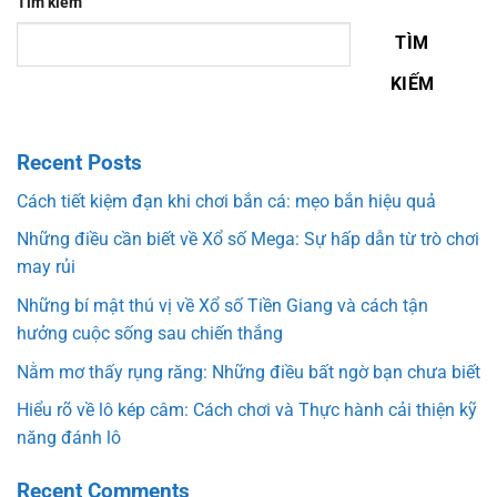
Tìm kiếm
TÌM
KIẾM
Recent Posts
Cách tiết kiệm đạn khi chơi bắn cá: mẹo bắn hiệu quả
Những điều cần biết về Xổ số Mega: Sự hấp dẫn từ trò chơi
may rủi
Những bí mật thú vị về Xổ số Tiền Giang và cách tận
hưởng cuộc sống sau chiến thắng
Nằm mơ thấy rụng răng: Những điều bất ngờ bạn chưa biết
Hiểu rõ về lô kép câm: Cách chơi và Thực hành cải thiện kỹ
năng đánh lô
Recent Comments