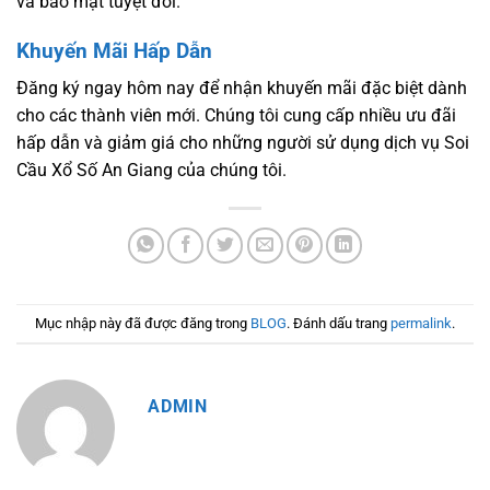
và bảo mật tuyệt đối.
Khuyến Mãi Hấp Dẫn
Đăng ký ngay hôm nay để nhận khuyến mãi đặc biệt dành
cho các thành viên mới. Chúng tôi cung cấp nhiều ưu đãi
hấp dẫn và giảm giá cho những người sử dụng dịch vụ Soi
Cầu Xổ Số An Giang của chúng tôi.
Mục nhập này đã được đăng trong
BLOG
. Đánh dấu trang
permalink
.
ADMIN