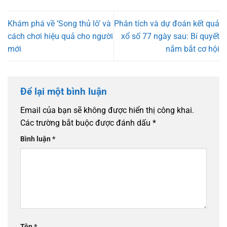
Khám phá về ‘Song thủ lô’ và
Phân tích và dự đoán kết quả
cách chơi hiệu quả cho người
xổ số 77 ngày sau: Bí quyết
mới
nắm bắt cơ hội
Để lại một bình luận
Email của bạn sẽ không được hiển thị công khai.
Các trường bắt buộc được đánh dấu
*
Bình luận
*
Tên
*