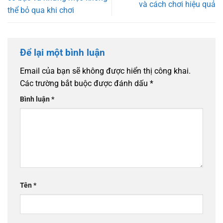
và cách chơi hiệu quả
thể bỏ qua khi chơi
Để lại một bình luận
Email của bạn sẽ không được hiển thị công khai.
Các trường bắt buộc được đánh dấu
*
Bình luận
*
Tên
*