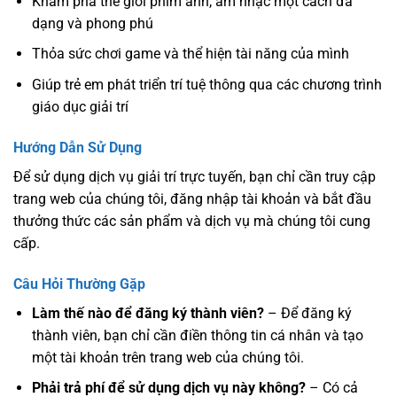
Khám phá thế giới phim ảnh, âm nhạc một cách đa
dạng và phong phú
Thỏa sức chơi game và thể hiện tài năng của mình
Giúp trẻ em phát triển trí tuệ thông qua các chương trình
giáo dục giải trí
Hướng Dẫn Sử Dụng
Để sử dụng dịch vụ giải trí trực tuyến, bạn chỉ cần truy cập
trang web của chúng tôi, đăng nhập tài khoản và bắt đầu
thưởng thức các sản phẩm và dịch vụ mà chúng tôi cung
cấp.
Câu Hỏi Thường Gặp
Làm thế nào để đăng ký thành viên?
– Để đăng ký
thành viên, bạn chỉ cần điền thông tin cá nhân và tạo
một tài khoản trên trang web của chúng tôi.
Phải trả phí để sử dụng dịch vụ này không?
– Có cả