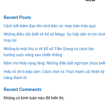
KIẾM
Recent Posts
Cách tiết kiệm đạn khi chơi bắn cá: mẹo bắn hiệu quả
Những điều cần biết về Xổ số Mega: Sự hấp dẫn từ trò chơi
may rủi
Những bí mật thú vị về Xổ số Tiền Giang và cách tận
hưởng cuộc sống sau chiến thắng
Nằm mơ thấy rụng răng: Những điều bất ngờ bạn chưa biết
Hiểu rõ về lô kép câm: Cách chơi và Thực hành cải thiện kỹ
năng đánh lô
Recent Comments
Không có bình luận nào để hiển thị.